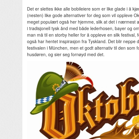
Det er slettes ikke alle bobileiere som er like glade i å kjø
(nesten) like gode alternativer for deg som vil oppleve Okt
meget populært også her hjemme, slik at det i nærmest a
i tradisjonell tysk ånd med både lederhosen, bayer og omp
man må til en storby heller for å oppleve en slik festival
også har hentet inspirasjon fra Tyskland. Det blir neppe
festivalen i München, men et godt alternativ til den som f
husdøren, og sier seg fornøyd med det.