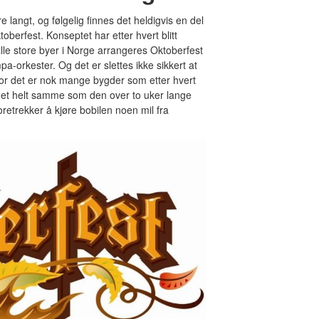
re langt, og følgelig finnes det heldigvis en del
oberfest. Konseptet har etter hvert blitt
lle store byer i Norge arrangeres Oktoberfest
a-orkester. Og det er slettes ikke sikkert at
, for det er nok mange bygder som etter hvert
 det helt samme som den over to uker lange
oretrekker å kjøre bobilen noen mil fra