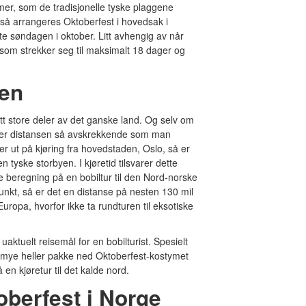
mer, som de tradisjonelle tyske plaggene
 så arrangeres Oktoberfest i hovedsak i
e søndagen i oktober. Litt avhengig av når
 som strekker seg til maksimalt 18 dager og
hen
tt store deler av det ganske land. Og selv om
eller distansen så avskrekkende som man
r ut på kjøring fra hovedstaden, Oslo, så er
 tyske storbyen. I kjøretid tilsvarer dette
e beregning på en bobiltur til den Nord-norske
punkt, så er det en distanse på nesten 130 mil
uropa, hvorfor ikke ta rundturen til eksotiske
ktuelt reisemål for en bobilturist. Spesielt
n mye heller pakke ned Oktoberfest-kostymet
en kjøretur til det kalde nord.
oberfest i Norge