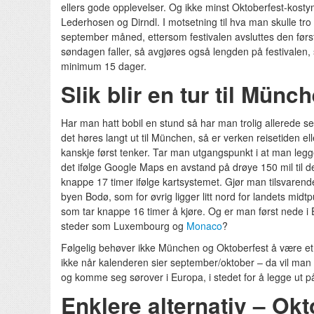
ellers gode opplevelser. Og ikke minst Oktoberfest-kosty
Lederhosen og Dirndl. I motsetning til hva man skulle tro
september måned, ettersom festivalen avsluttes den først
søndagen faller, så avgjøres også lengden på festivalen,
minimum 15 dager.
Slik blir en tur til Münc
Har man hatt bobil en stund så har man trolig allerede se
det høres langt ut til München, så er verken reisetiden 
kanskje først tenker. Tar man utgangspunkt i at man legge
det ifølge Google Maps en avstand på drøye 150 mil til den
knappe 17 timer ifølge kartsystemet. Gjør man tilsvarend
byen Bodø, som for øvrig ligger litt nord for landets midt
som tar knappe 16 timer å kjøre. Og er man først nede i E
steder som Luxembourg og
Monaco
?
Følgelig behøver ikke München og Oktoberfest å være et ua
ikke når kalenderen sier september/oktober – da vil ma
og komme seg sørover i Europa, i stedet for å legge ut på 
Enklere alternativ – Okt