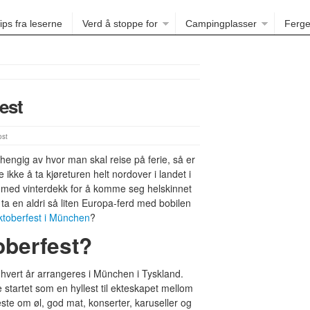
ips fra leserne
Verd å stoppe for
Campingplasser
Ferge
est
st
engig av hvor man skal reise på ferie, så er
ikke å ta kjøreturen helt nordover i landet i
med vinterdekk for å komme seg helskinnet
a en aldri så liten Europa-ferd med bobilen
toberfest i München
?
oberfest?
m hvert år arrangeres i München i Tyskland.
le startet som en hyllest til ekteskapet mellom
te om øl, god mat, konserter, karuseller og