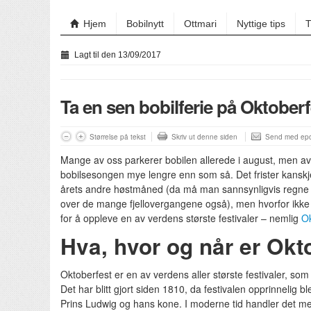
Hjem
Bobilnytt
Ottmari
Nyttige tips
T
Lagt til den 13/09/2017
Ta en sen bobilferie på Oktoberf
Størrelse på tekst
Skriv ut denne siden
Send med epo
Mange av oss parkerer bobilen allerede i august, men avh
bobilsesongen mye lengre enn som så. Det frister kanskje 
årets andre høstmåned (da må man sannsynligvis regne 
over de mange fjellovergangene også), men hvorfor ikke t
for å oppleve en av verdens største festivaler – nemlig
Ok
Hva, hvor og når er Okt
Oktoberfest er en av verdens aller største festivaler, so
Det har blitt gjort siden 1810, da festivalen opprinnelig b
Prins Ludwig og hans kone. I moderne tid handler det mes